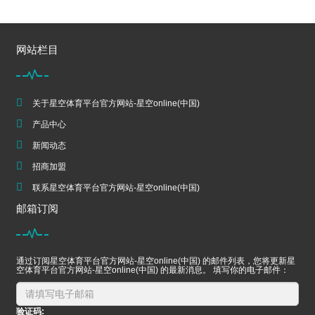
网站栏目
关于星空体育平台官方网站-星空online(中国)
产品中心
新闻动态
招商加盟
联系星空体育平台官方网站-星空online(中国)
邮箱订阅
通过订阅星空体育平台官方网站-星空online(中国) 的邮件列表，您将更新星
空体育平台官方网站-星空online(中国) 的最新消息。 填写你的电子邮件：
验证码: