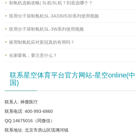
制氧机选购攻略| 3L机/5L机？到底选哪个？
医用分子筛制氧机SL-3A330/530系列使用视频
医用分子筛制氧机SL-3W系列使用视频
家用制氧机应对新冠真的有用吗？
在家吸氧，要注意什么？
联系星空体育平台官方网站-星空online(中
国)
联系人: 神鹿医疗
联系电话: 400-993-6860
QQ:14675016（同微信）
联系地址: 北京市房山区琉璃河镇