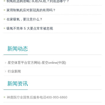
制氧机选购攻略| 3L机/5L机？到底选哪个？
家用制氧机应对新冠真的有用吗？
在家吸氧，要注意什么？
吸氧不简单 5 大要点常常被忽视
新闻动态
星空体育平台官方网站-星空online(中国)
行业新闻
新闻资讯
神鹿医疗全国售后服务电话400-993-6860