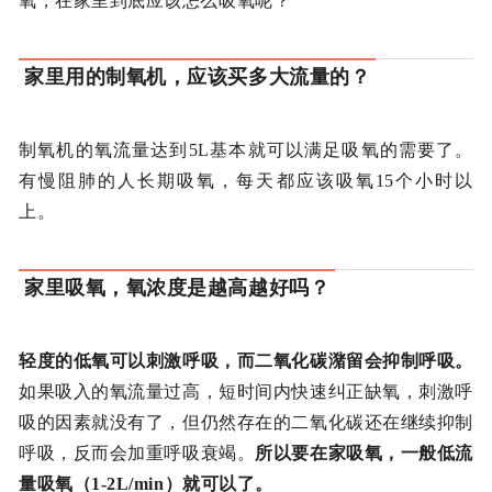
氧，在家里到底应该怎么吸氧呢？
家里用的制氧机，应该买多大流量的？
制氧机的氧流量达到5L基本就可以满足吸氧的需要了。
有慢阻肺的人长期吸氧，每天都应该吸氧15个小时以
上。
家里吸氧，氧浓度是越高越好吗？
轻度的低氧可以刺激呼吸，而二氧化碳潴留会抑制呼吸。
如果吸入的氧流量过高，短时间内快速纠正缺氧，刺激呼
吸的因素就没有了，但仍然存在的二氧化碳还在继续抑制
呼吸，反而会加重呼吸衰竭。
所以要在家吸氧，一般低流
量吸氧（1-2L/min）就可以了。