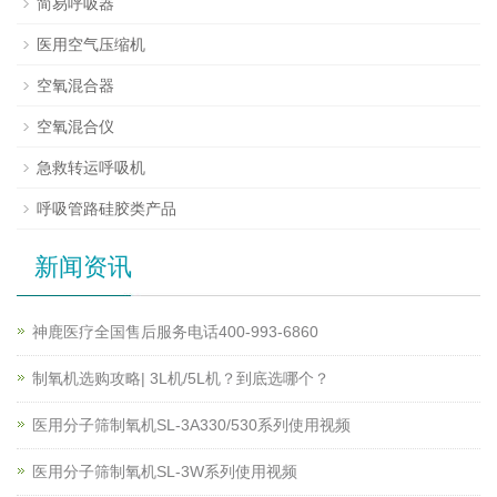
简易呼吸器
医用空气压缩机
空氧混合器
空氧混合仪
急救转运呼吸机
呼吸管路硅胶类产品
新闻资讯
神鹿医疗全国售后服务电话400-993-6860
制氧机选购攻略| 3L机/5L机？到底选哪个？
医用分子筛制氧机SL-3A330/530系列使用视频
医用分子筛制氧机SL-3W系列使用视频