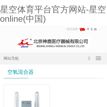
星空体育平台官方网站-星空
online(中国)
语言选择:
网站导航
Toggl
navig
空氧混合器