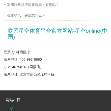
家用制氧机应对新冠真的有用吗？
在家吸氧，要注意什么？
联系星空体育平台官方网站-星空online(中
国)
联系人: 神鹿医疗
联系电话: 400-993-6860
QQ:14675016（同微信）
联系地址: 北京市房山区琉璃河镇
网站栏目