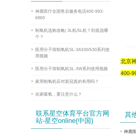
神鹿医疗全国售后服务电话400-993-
6860
制氧机选购攻略| 3L机/5L机？到底选哪
个？
医用分子筛制氧机SL-3A330/530系列使
用视频
北京
医用分子筛制氧机SL-3W系列使用视频
400-9
家用制氧机应对新冠真的有用吗？
在家吸氧，要注意什么？
联系星空体育平台官方网
其
站-星空online(中国)
神鹿医