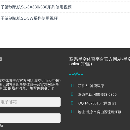
子筛制氧机SL-3A330/530系列使用视频
子筛制氧机SL-3W系列使用视频
阅
联系星空体育平台官方网站-星
online(中国)
空体育平台官方网站-星空online(中国)
表，您将更新星空体育平台官方网站-星
联系人: 神鹿医疗
ne(中国) 的最新消息。 填写你的电子邮
联系电话: 400-993-6860
QQ:14675016（同微信）
地址: 北京市房山区琉璃河镇