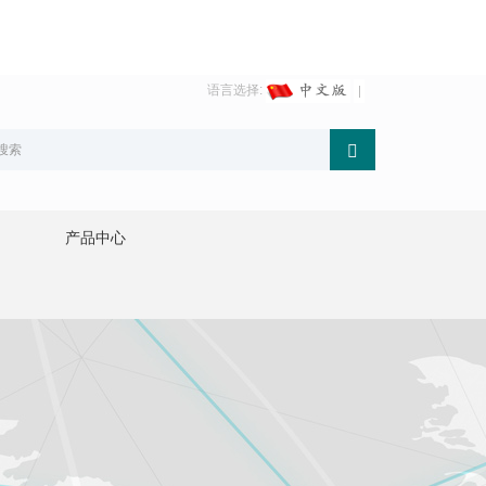
语言选择:
产品中心