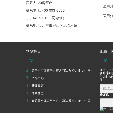
联系人: 神鹿医疗
医用分
联系电话: 400-993-6860
医用分
QQ:14675016（同微信）
联系地址: 北京市房山区琉璃河镇
网站栏目
邮箱订
通过订阅星
关于星空体育平台官方网站-星空online(中国)
的邮件列
空onli
产品中心
件：
新闻动态
招商加盟
验证码:
联系星空体育平台官方网站-星空online(中国)