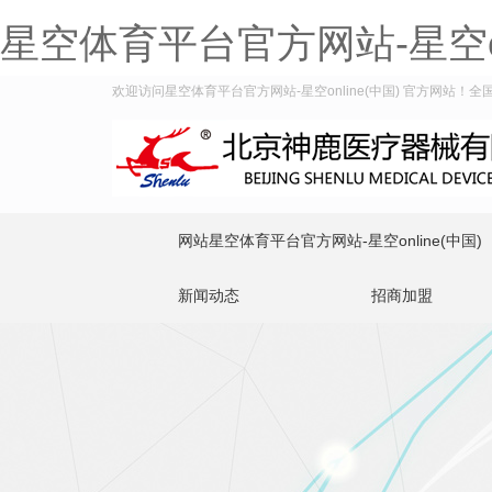
星空体育平台官方网站-星空onl
欢迎访问星空体育平台官方网站-星空online(中国) 官方网站！全国服
网站星空体育平台官方网站-星空online(中国)
新闻动态
招商加盟