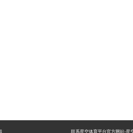
阅
联系星空体育平台官方网站-星