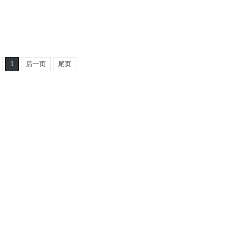
1
后一页
尾页