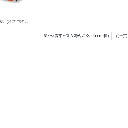
机--(急救与转运）
星空体育平台官方网站-星空online(中国)
前一页