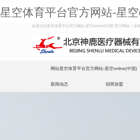
星空体育平台官方网站-星空onl
欢迎访问星空体育平台官方网站-星空online(中国) 官方网站！全国服
网站星空体育平台官方网站-星空online(中国)
新闻动态
招商加盟